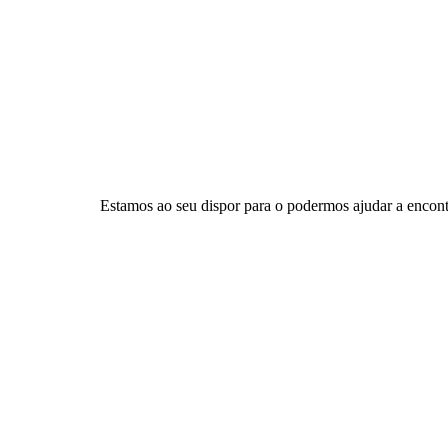
Disponibilizamos soluç
OS NOSSOS PROD
SABER MAIS...
Estamos ao seu dispor para o podermos ajudar a encont