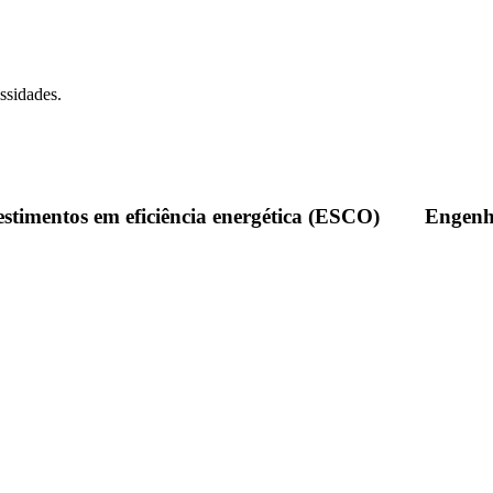
ssidades.
estimentos em eficiência energética (ESCO)
Engenha
NTRATO NO ÂMBITO DO PROGRAMA D