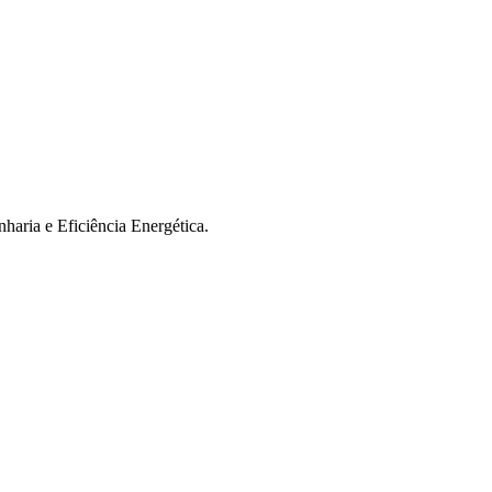
cia Energética
.
haria e Eficiência Energética.