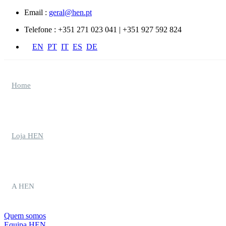
Passar para o conteúdo principal
Email :
geral@hen.pt
Telefone :
+351 271 023 041 | +351 927 592 824
EN
PT
IT
ES
DE
Home
Loja HEN
A HEN
Quem somos
Equipa HEN