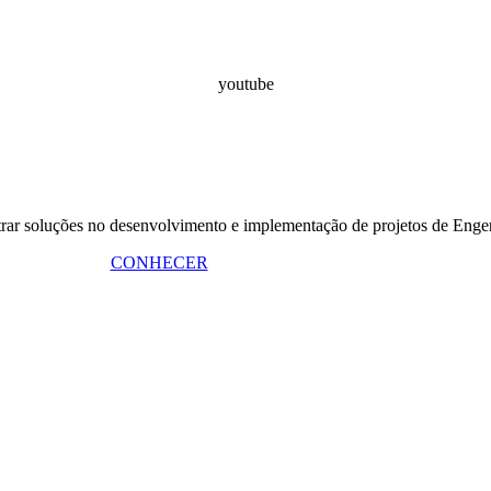
youtube
ões de
Engenharia e Eficiên
UTOS
rar soluções no desenvolvimento e implementação de projetos de Engen
CONHECER