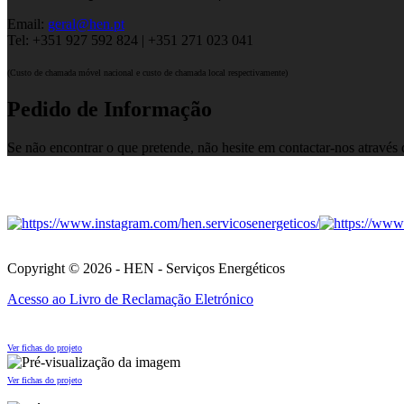
Email:
geral@hen.pt
Tel: +351 927 592 824 | +351 271 023 041
(Custo de chamada móvel nacional e custo de chamada local respectivamente)
Pedido de Informação
Se não encontrar o que pretende, não hesite em contactar-nos através
Copyright © 2026 - HEN - Serviços Energéticos
Acesso ao Livro de Reclamação Eletrónico
Ver fichas do projeto
Ver fichas do projeto