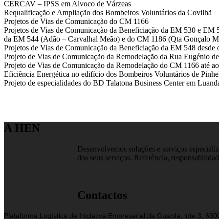
CERCAV – IPSS em Alvoco de Várzeas
Requalificação e Ampliação dos Bombeiros Voluntários da Covilhã
Projetos de Vias de Comunicação do CM 1166
Projetos de Vias de Comunicação da Beneficiação da EM 530 e EM 5
da EM 544 (Adão – Carvalhal Meão) e do CM 1186 (Qta Gonçalo Ma
Projetos de Vias de Comunicação da Beneficiação da EM 548 desde
Projeto de Vias de Comunicação da Remodelação da Rua Eugénio d
Projeto de Vias de Comunicação da Remodelação do CM 1166 até ao
Eficiência Energética no edifício dos Bombeiros Voluntários de Pinhe
Projeto de especialidades do BD Talatona Business Center em Luand
A HEN
Desenvolvemos soluções e serviços especializa
dos seus serviços. Referência, responsabilidad
Contactos
Plataforma Logística de Iniciativa Empresarial da Guarda, lote 3, 63