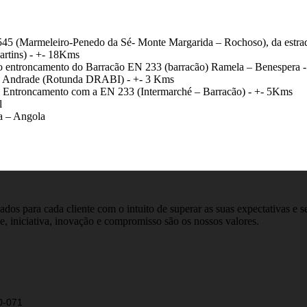
45 (Marmeleiro-Penedo da Sé- Monte Margarida – Rochoso), da estra
rtins) - +- 18Kms
 o entroncamento do Barracão EN 233 (barracão) Ramela – Benespera 
e Andrade (Rotunda DRABI) - +- 3 Kms
 Entroncamento com a EN 233 (Intermarché – Barracão) - +- 5Kms
l
a – Angola
dos para cada cliente com o intuito de superar as suas expectativas e s
e, iniciativa, inovação e compromisso são os nossos valores.
00-071