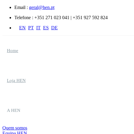
Passar para o conteúdo principal
Email :
geral@hen.pt
Telefone :
+351 271 023 041 | +351 927 592 824
EN
PT
IT
ES
DE
Home
Loja HEN
A HEN
Quem somos
Equipa HEN