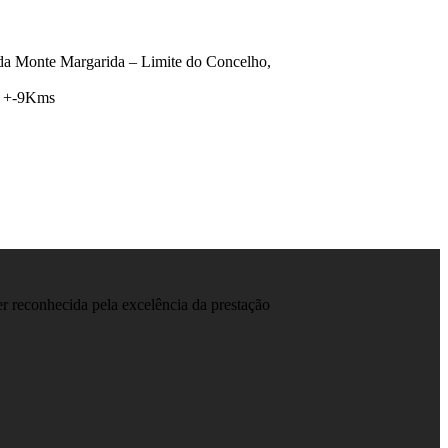
da Monte Margarida – Limite do Concelho,
- +-9Kms
er reconhecida pela excelência da prestação